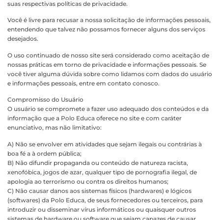
suas respectivas políticas de privacidade.
Você é livre para recusar a nossa solicitação de informações pessoais,
entendendo que talvez não possamos fornecer alguns dos serviços
desejados.
O uso continuado de nosso site será considerado como aceitação de
nossas práticas em torno de privacidade e informações pessoais. Se
você tiver alguma dúvida sobre como lidamos com dados do usuário
e informações pessoais, entre em contato conosco.
Compromisso do Usuário
O usuário se compromete a fazer uso adequado dos conteúdos e da
informação que a Polo Educa oferece no site e com caráter
enunciativo, mas não limitativo:
A) Não se envolver em atividades que sejam ilegais ou contrárias à
boa fé a à ordem pública;
B) Não difundir propaganda ou conteúdo de natureza racista,
xenofóbica, jogos de azar, qualquer tipo de pornografia ilegal, de
apologia ao terrorismo ou contra os direitos humanos;
C) Não causar danos aos sistemas físicos (hardwares) e lógicos
(softwares) da Polo Educa, de seus fornecedores ou terceiros, para
introduzir ou disseminar vírus informáticos ou quaisquer outros
sistemas de hardware ou software que sejam capazes de causar