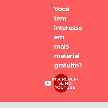
Você
tem
interesse
em
mais
material
gratuito?
INSCREVER-
SE NO
YOUTUBE